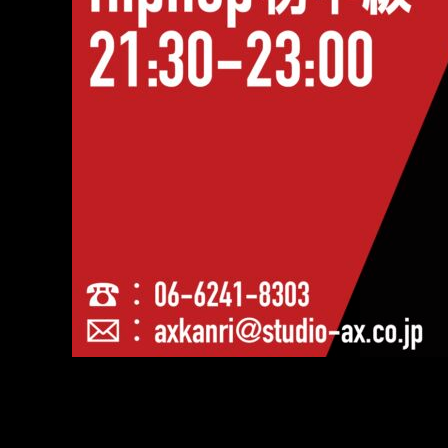
4/5〜start!!!
《レッスン詳細》
◉インストラクター：MAKOTO ( instagram account：@makoto_middlefilter )
◉ジャンル： Hiphop初中級
◉時間：土曜日 21:30〜23:00
◉スタジオ：St.2