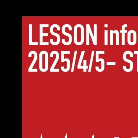
4/5(土)〜MAKOTO New Lesson start!!!