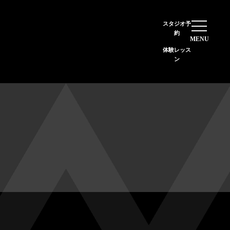
StudioAX 江坂校
スタジオ予
イトマンスポーツスクエア江坂店内
約
体験レッス
ン