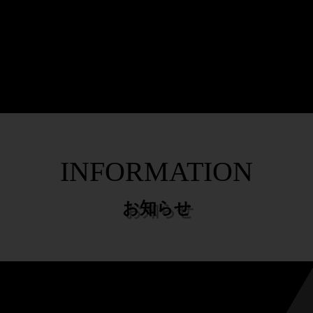
N
SYSTEM
BEGINNER
料金システム･入会案内
超初心者・入門クラス
ホーム
選ばれる理由
料金システム・入会案内
体験レッスン
INFORMATION
超初心者・入門クラス
インストラクター
お知らせ
本日のスケジュール
レッスンスケジュール
代講・休講情報