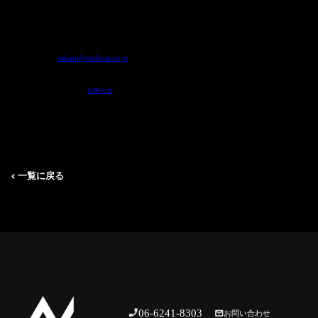
レッスンの見学は無料で何度でも！
非会員様は体験レッスンとして、ご入会前に一度だけ￥1,500-で受講可能ですので、
ご来店お待ちしております⭐️
▼お問い合わせはスタジオAXまで▼
☎️06-6241-8303
💌
axkanri@studio-ax.co.jp
お知らせ
一覧に戻る
06-6241-8303
お問い合わせ