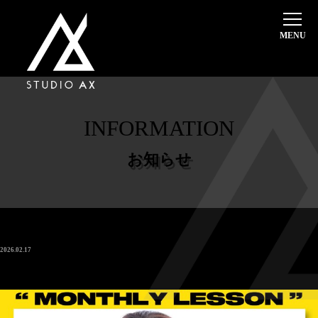
ホーム
選ばれる理由
料金システム・入会案内
INFORMATION
体験レッスン
超初心者・入門クラス
お知らせ
インストラクター
本日のスケジュール
レッスンスケジュール
2026.02.17
🌸FemDan MONTHLY LESSON 3月の開催のお知らせ🌸
代講・休講情報
スタジオ案内