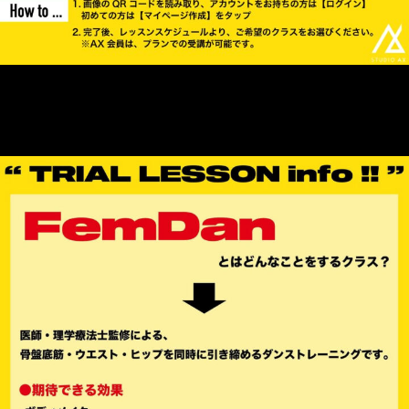
▪︎料金
AX会員：プランで受講可能です！
体験：¥1,500
非会員：￥3,300
⚠️当日はスタッフ不在の為、チェックイン不要となります。
▪︎持ち物
バスタオル or スポーツタオル