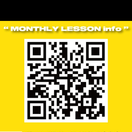
▪︎日時：3月22日（日）12:30〜13:30
▪︎場所：Xスタジオ
《〒542-0086大阪市中央区西心斎橋1-12-8 大美建築2F》
▪︎申込方法
下記のQR画像からお申し込みくださいませ。