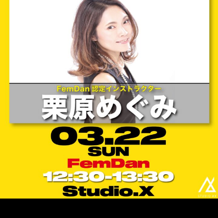
スタジオレンタル
年間スケジュール
StudioAX 江坂校
イトマンスポーツスクエア江坂店内
お知らせ
オンラインショップ
お問い合わせ
🌸FemDan MONTHLY LESSON 3月の開催のお知らせ🌸
FemDan（フェムダン）
FemDan認定インストラクター ：栗原めぐみ