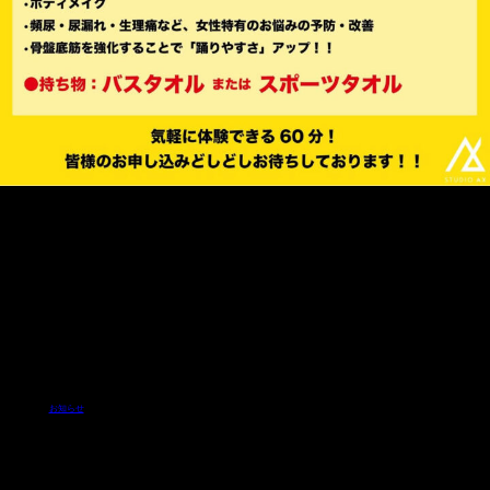
⸻
🟠FemDanとは？
医師・理学療法士監修による、骨盤底筋・ウエスト・ヒップを同時に引き締めるダンストレーニングです。
◉期待できる効果
•ボディメイク
•頻尿・尿漏れ・生理痛など、女性特有のお悩みの予防・改善
•骨盤底筋を強化することで「踊りやすさ」アップ⤴️
⸻
気軽に体験できる60分！
どの年代の方も受講していただけるレッスンとなっております✨
ぜひこの機会に、FemDanを体感してみて下さい！！
皆様のお申し込みどしどしお待ちしております！❤️‍🔥
お知らせ