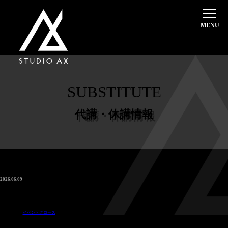
ホーム
選ばれる理由
料金システム・入会案内
SUBSTITUTE
体験レッスン
超初心者・入門クラス
代講・休講情報
インストラクター
本日のスケジュール
レッスンスケジュール
2026.06.09
2026/7/13(月)〜8/24(月) 17:30～19:00 テーマパーク【 友池舞衣子 ➡︎ 発表会クローズ 】
代講・休講情報
イベントクローズ
スタジオ案内