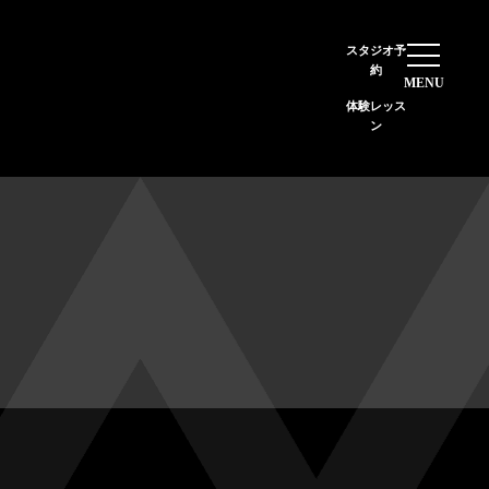
StudioAX 江坂校
スタジオ予
イトマンスポーツスクエア江坂店内
約
体験レッス
ン