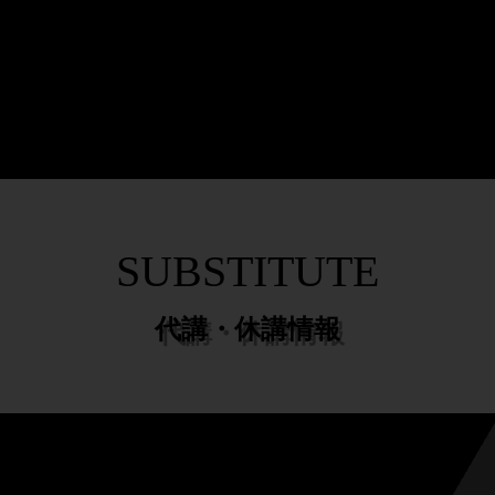
N
SYSTEM
BEGINNER
料金システム･入会案内
超初心者・入門クラス
ホーム
選ばれる理由
料金システム・入会案内
体験レッスン
SUBSTITUTE
超初心者・入門クラス
インストラクター
代講・休講情報
本日のスケジュール
レッスンスケジュール
代講・休講情報