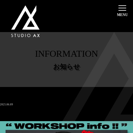
ホーム
選ばれる理由
料金システム・入会案内
INFORMATION
体験レッスン
超初心者・入門クラス
お知らせ
インストラクター
本日のスケジュール
レッスンスケジュール
2025.06.09
TSUYOSHI WorkShop 第２弾 開催決定!!!
代講・休講情報
スタジオ案内