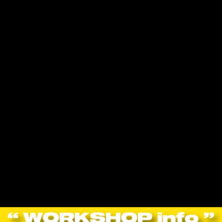
【 TSUYOSHI 】
= Profile =
順天堂大学在学中に教員免許を取得。
大学卒業後、アーティストのバックダンサーや、ミュージカルのアンサンブルとして活動。
数々のステージに出演する傍ら、多数の公演や振付も手掛ける。
主に大手男性グループ事務所のタレントを担当しており、公演回数は500公演を超える実績を誇る。
舞台やミュージカルも得意としており、幅広いジャンルで活躍をしてきた。
★出演(コンサート、MV、TV 等)
Kinki Kids、倖田來未、真琴つばさ、梨花、島谷ひとみ、今井美樹、mizrock
★演出・振付(コンサート、ミュージカル、MV、TV 等)
Kinki Kids、V6 、タッキー&翼、NEWS、KAT-TUN、関ジャニ∞ 、Hey Say Jump、Kis-My-Ft2、 ABC-Z、ジ
ャニーズ WEST、少年隊、光GENJI、乃木坂 46、AKB48、NGT48、HKT48、宝塚歌劇団、7ORDERなど
◾️WS日時
2025/6/27(金) 19:00〜21:00
【 ADVANCE / 全年齢者対象 】
定員：20名
▫️ジャンル
TSUYOSHI STYLE
▫️スタジオ
イトマンスポーツスクエア 江坂店
1 スタジオ
（大阪府吹田市江坂町５丁目20-1）
※WS前に、受付にお越しください。
▫️料金
イトマン会員：1Lesson ¥2,970
AX会員：1Lesson ¥2,970
非会員：1Lesson ¥3,410
※AX会員は、チケットの使用が可能です！
※お支払いはカード決済のみとなります。
⚠️定員に達しましたら、キャンセル待ちとさせていただきますのでお早めの申し込みをお願いいたします。
▫️申込方法
下記画像のQRコードからお申し込みください。