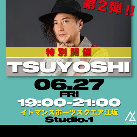
スタジオレンタル
年間スケジュール
StudioAX 江坂校
イトマンスポーツスクエア江坂店内
お知らせ
オンラインショップ
お問い合わせ
.
” WORKSHOP info !! “
WorkShop 第２弾 開催決定🔥🔥！！！