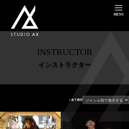
ホーム
選ばれる理由
料金システム・入会案内
INSTRUCTOR
体験レッスン
超初心者・入門クラス
インストラクター
インストラクター
本日のスケジュール
レッスンスケジュール
全て表示
代講・休講情報
スタジオ案内