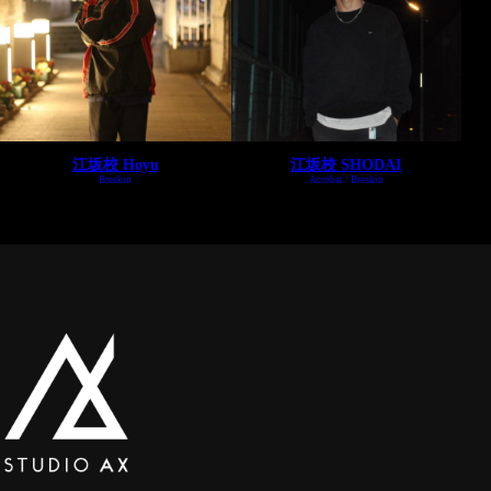
スタジオレンタル
年間スケジュール
StudioAX 江坂校
イトマンスポーツスクエア江坂店内
江坂校 Hoyu
江坂校 SHODAI
お知らせ
Breakin
Acrobat
Breakin
オンラインショップ
お問い合わせ